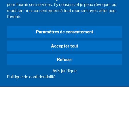
pour fournir ses services. J'y consens et je peux révoquer ou
modifier mon consentement à tout moment avec effet pour
l'avenir.
Paramètres de consentement
Accepter tout
Refuser
Avis juridique
Politique de confidentialité
HUMAN MOMENTUM. SINCE 1908.
Human requirements drive our actions. For and with our
customers, we develop and produce filling systems, process