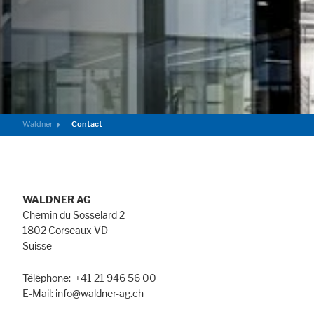
Marketing
Statistic cookies anonymize your data and use it. These information will
help us to learn, how the users are using our website.
Consent Information
Waldner
Contact
WALDNER AG
Chemin du Sosselard 2
1802 Corseaux VD
Suisse
Téléphone: +41 21 946 56 00
E-Mail: info@waldner-ag.ch