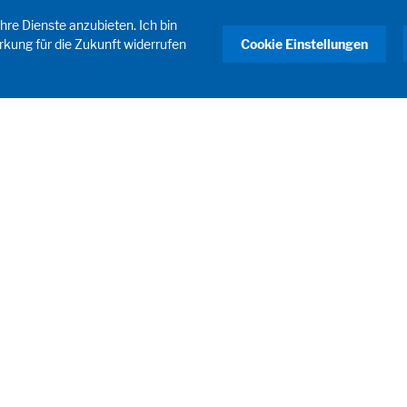
hre Dienste anzubieten. Ich bin
rkung für die Zukunft widerrufen
Cookie Einstellungen
Rufen Sie uns an
+41 55 653 50 00
So finden Sie uns
WALDNER AG
Tunnelstrasse 5
8732 Neuhaus SG
Schweiz