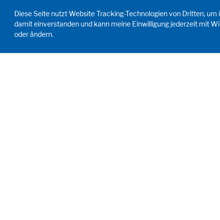
Diese Seite nutzt Website Tracking-Technologien von Dritten, um i
damit einverstanden und kann meine Einwilligung jederzeit mit Wi
oder ändern.
ANTRIEB MENSCH. SEIT 1908.
Menschliche Anforderungen treiben unser
Handeln an. Für und mit unseren Kunden
entwickeln und produzieren wir Abfüllanlagen,
Prozessanlagen, Labore und Lernräume als
individuelle Lösungen. Innovativ und weltweit.
Um gemeinsam Menschenmögliches für
Ernährung, Gesundheit und Bildung zu
erreichen.