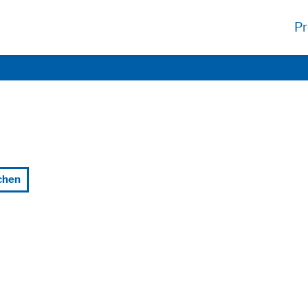
Pr
chen
nktionen und sind für die einwandfreie Funktion der Website erforderl